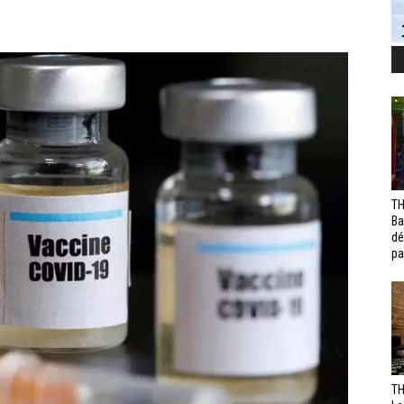
TH
Ba
dé
pa
TH