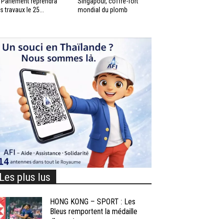
 Parlement reprendra
Singapour, coffre-fort
s travaux le 25...
mondial du plomb
Les plus lus
HONG KONG – SPORT : Les
Bleus remportent la médaille