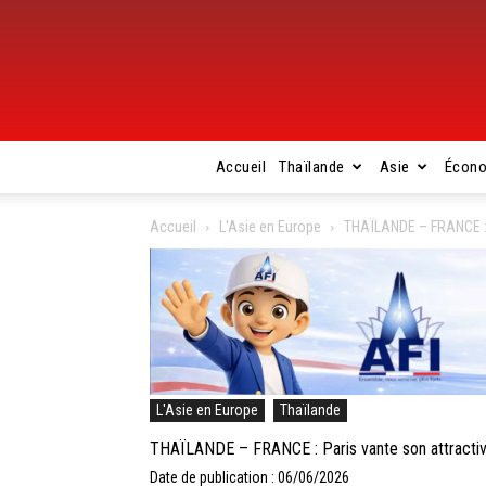
Accueil
Thaïlande
Asie
Écon
Accueil
L'Asie en Europe
THAÏLANDE – FRANCE : P
L'Asie en Europe
Thaïlande
THAÏLANDE – FRANCE : Paris vante son attractiv
Date de publication : 06/06/2026