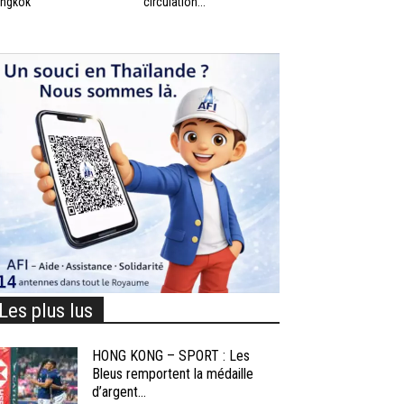
ngkok
circulation...
Les plus lus
HONG KONG – SPORT : Les
Bleus remportent la médaille
d’argent...