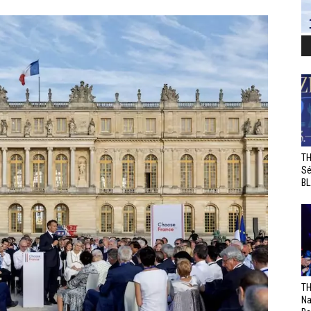
TH
Sé
BL
TH
Na