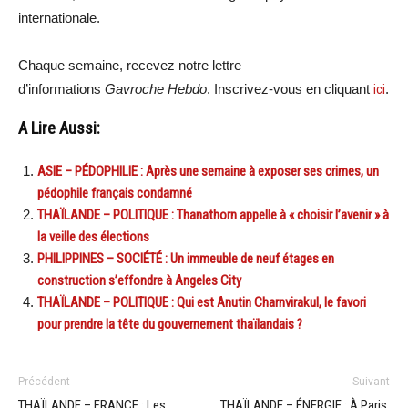
internationale.
Chaque semaine, recevez notre lettre
d’informations
Gavroche Hebdo
. Inscrivez-vous en cliquant
ici
.
A Lire Aussi:
ASIE – PÉDOPHILIE : Après une semaine à exposer ses crimes, un
pédophile français condamné
THAÏLANDE – POLITIQUE : Thanathorn appelle à « choisir l’avenir » à
la veille des élections
PHILIPPINES – SOCIÉTÉ : Un immeuble de neuf étages en
construction s’effondre à Angeles City
THAÏLANDE – POLITIQUE : Qui est Anutin Charnvirakul, le favori
pour prendre la tête du gouvernement thaïlandais ?
Précédent
Suivant
THAÏLANDE – FRANCE : Les
THAÏLANDE – ÉNERGIE : À Paris,