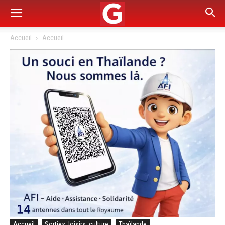
Accueil
Accueil
Accueil
Sorties, loisirs, culture
Thaïlande