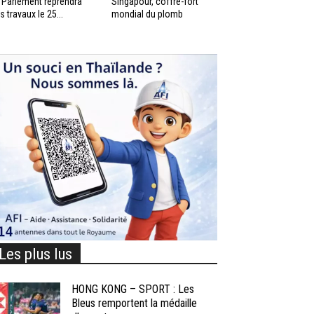
 Parlement reprendra
Singapour, coffre-fort
s travaux le 25...
mondial du plomb
Les plus lus
HONG KONG – SPORT : Les
Bleus remportent la médaille