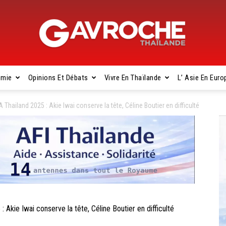
omie
Opinions Et Débats
Vivre En Thaïlande
L’ Asie En Euro
Gavroche
ailand 2025 : Akie Iwai conserve la tête, Céline Boutier en difficulté
Thaïlande
ie Iwai conserve la tête, Céline Boutier en difficulté