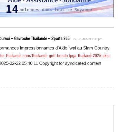
Tournoi – Gavroche Thailande – Sports 365
22/02/2025 at 1:33 pm
formances impressionnantes d’Akie Iwai au Siam Country
he-thailande.com/thailande-golf-honda-lpga-thailand-2025-akie-
: 2025-02-22 05:40:11 Copyright for syndicated content