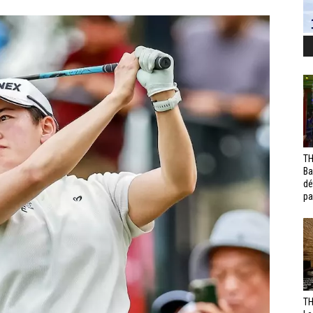
TH
Ba
dé
pa
TH