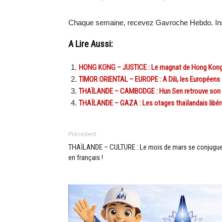
Chaque semaine, recevez Gavroche Hebdo. Ins
A Lire Aussi:
HONG KONG – JUSTICE : Le magnat de Hong Kong J
TIMOR ORIENTAL – EUROPE : A Dili, les Européens 
THAÏLANDE – CAMBODGE : Hun Sen retrouve son 
THAÏLANDE – GAZA : Les otages thaïlandais libéré
Précédent
THAÏLANDE – CULTURE : Le mois de mars se conjugu
en français !