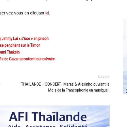
crivez vous en cliquant
ici
.
immy Lai « s’use » en prison
se penchent sur le Timor
ami Thaksin
s de Gaza racontent leur calvaire
Suivant
e
THAÏLANDE – CONCERT : Maras & Alexinho ouvrent le
Mois de la Francophonie en musique !