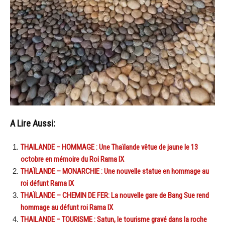
A Lire Aussi:
THAILANDE – HOMMAGE : Une Thaïlande vêtue de jaune le 13
octobre en mémoire du Roi Rama IX
THAÏLANDE – MONARCHIE : Une nouvelle statue en hommage au
roi défunt Rama IX
THAÏLANDE – CHEMIN DE FER: La nouvelle gare de Bang Sue rend
hommage au défunt roi Rama IX
THAILANDE – TOURISME : Satun, le tourisme gravé dans la roche