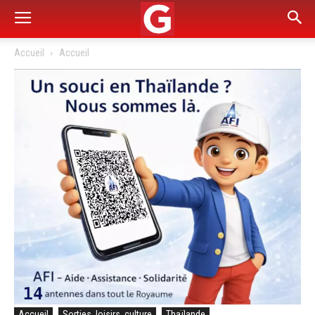
Accueil
Accueil
Accueil
Sorties, loisirs, culture
Thaïlande