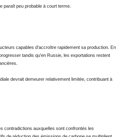
e paraît peu probable à court terme.
oducteurs capables d’accroître rapidement sa production. En
 progresser tandis qu’en Russie, les exportations restent
nancières.
ndiale devrait demeurer relativement limitée, contribuant à
s contradictions auxquelles sont confrontés les
ifs de réduction des émissions de carbone se multiplient.