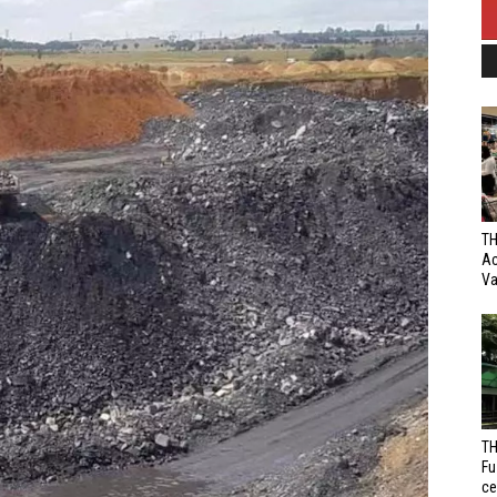
TH
Ac
Va
TH
Fu
ce