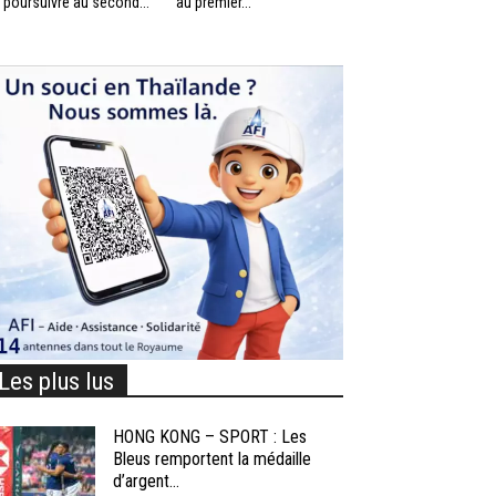
 poursuivre au second...
au premier...
Les plus lus
HONG KONG – SPORT : Les
Bleus remportent la médaille
d’argent...