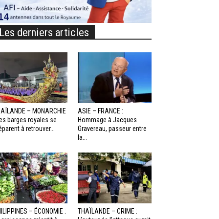
Les derniers articles
HAÏLANDE – MONARCHIE
ASIE – FRANCE :
Les barges royales se
Hommage à Jacques
éparent à retrouver...
Gravereau, passeur entre
la...
ILIPPINES – ÉCONOMIE :
THAÏLANDE – CRIME :