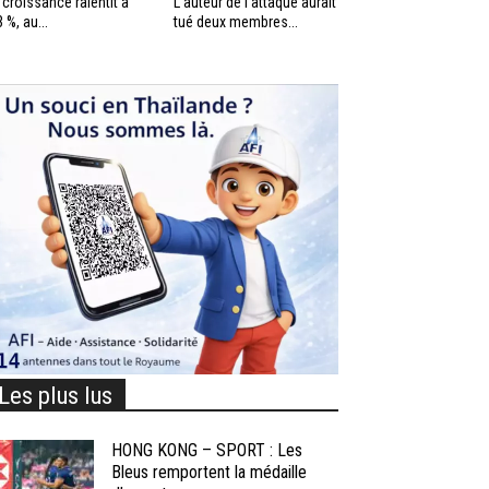
 croissance ralentit à
L’auteur de l’attaque aurait
3 %, au...
tué deux membres...
Les plus lus
HONG KONG – SPORT : Les
Bleus remportent la médaille