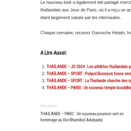
Le nouveau look a également été partagé merc
thaïlandais aux Jeux de Paris, où il a reçu un ac
étant largement saluée par les internautes.
Chaque semaine, recevez Gavroche Hebdo. Ins
A Lire Aussi:
THAÏLANDE – JO 2024 : Les athlètes thaïlandais po
THAÏLANDE – SPORT : Puripol Boonson fonce vers 
THAÏLANDE – SPORT : La Thaïlande cherche des sp
THAÏLANDE – PARIS : Un nouveau temple bouddhiqu
Précédent
THAÏLANDE – PARC : Un nouveau poumon vert en
hommage au Roi Bhumibol Adulyadej