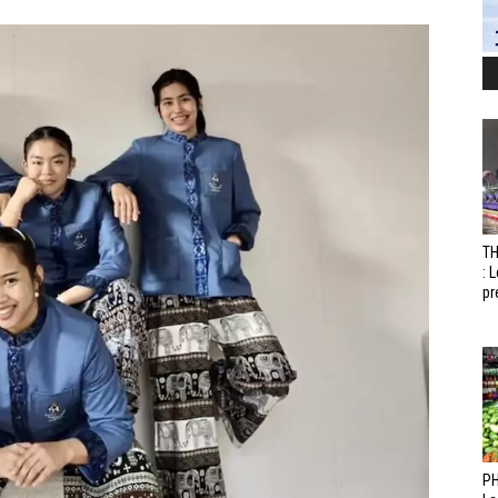
T
: 
pr
PH