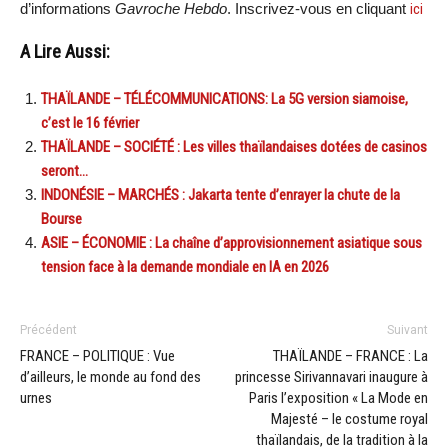
d’informations
Gavroche Hebdo
. Inscrivez-vous en cliquant
ici
A Lire Aussi:
THAÏLANDE – TÉLÉCOMMUNICATIONS: La 5G version siamoise,
c’est le 16 février
THAÏLANDE – SOCIÉTÉ : Les villes thaïlandaises dotées de casinos
seront…
INDONÉSIE – MARCHÉS : Jakarta tente d’enrayer la chute de la
Bourse
ASIE – ÉCONOMIE : La chaîne d’approvisionnement asiatique sous
tension face à la demande mondiale en IA en 2026
Précédent
Suivant
FRANCE – POLITIQUE : Vue
THAÏLANDE – FRANCE : La
d’ailleurs, le monde au fond des
princesse Sirivannavari inaugure à
urnes
Paris l’exposition « La Mode en
Majesté – le costume royal
thaïlandais, de la tradition à la