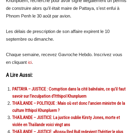
Khunpluem, recherché pour avoir signé illégalement un permis
de construire alors qu’il était maire de Pattaya, s’est enfui à
Phnom Penh le 30 août par avion.
Les délais de prescription de son affaire expirent le 10
septembre ou dimanche.
Chaque semaine, recevez Gavroche Hebdo. Inscrivez vous
en cliquant
ici
.
A Lire Aussi:
PATTAYA – JUSTICE : Corruption dans la cité balnéaire, ce qu’il faut
savoir sur l’inculpation d’Itthipol Khunpluem
THAÏLANDE – POLITIQUE : Mais où est donc l’ancien ministre de la
culture Itthipol Khunpluem ?
THAÏLANDE – JUSTICE: La justice oublie Kirsty Jones, morte et
violée en Thaïlande voici vingt ans
THAÏLANDE – JUSTICE: «Boss» Red Bull redevient l’héritier le plus