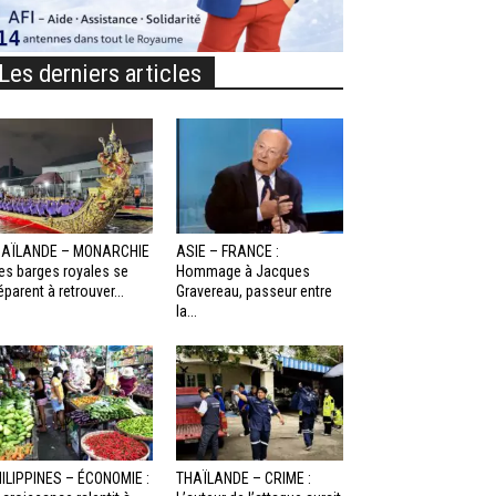
Les derniers articles
HAÏLANDE – MONARCHIE
ASIE – FRANCE :
Les barges royales se
Hommage à Jacques
éparent à retrouver...
Gravereau, passeur entre
la...
ILIPPINES – ÉCONOMIE :
THAÏLANDE – CRIME :