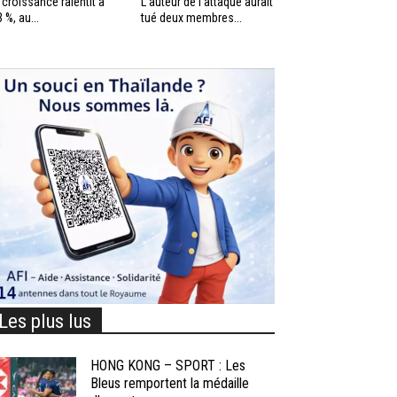
 croissance ralentit à
L’auteur de l’attaque aurait
3 %, au...
tué deux membres...
Les plus lus
HONG KONG – SPORT : Les
Bleus remportent la médaille