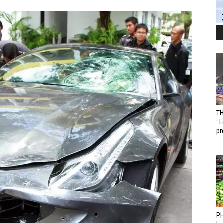
T
: 
pr
PH