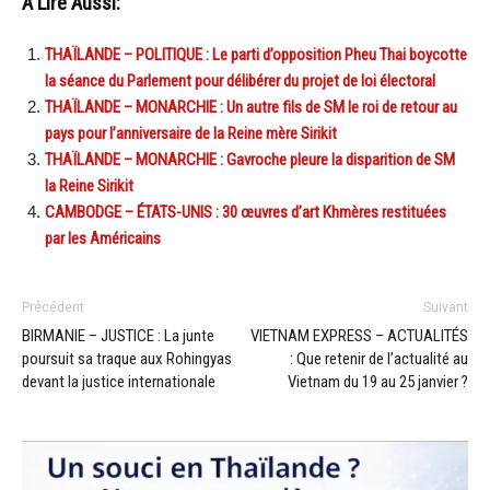
A Lire Aussi:
THAÏLANDE – POLITIQUE : Le parti d’opposition Pheu Thai boycotte
la séance du Parlement pour délibérer du projet de loi électoral
THAÏLANDE – MONARCHIE : Un autre fils de SM le roi de retour au
pays pour l’anniversaire de la Reine mère Sirikit
THAÏLANDE – MONARCHIE : Gavroche pleure la disparition de SM
la Reine Sirikit
CAMBODGE – ÉTATS-UNIS : 30 œuvres d’art Khmères restituées
par les Américains
Précédent
Suivant
BIRMANIE – JUSTICE : La junte
VIETNAM EXPRESS – ACTUALITÉS
poursuit sa traque aux Rohingyas
: Que retenir de l’actualité au
devant la justice internationale
Vietnam du 19 au 25 janvier ?