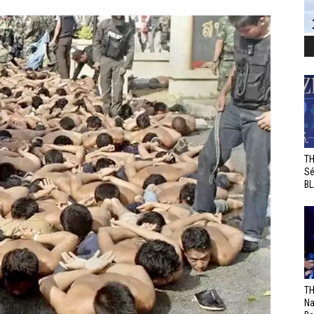
TH
Sé
BL
TH
Na