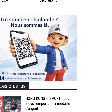
ngkok
circulation...
Les plus lus
HONG KONG – SPORT : Les
Bleus remportent la médaille
d’argent...