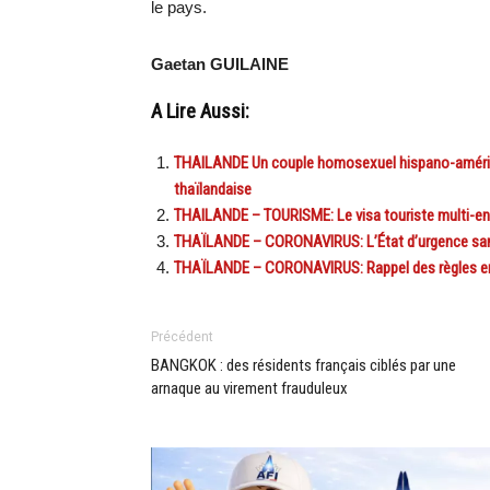
le pays.
Gaetan GUILAINE
A Lire Aussi:
THAILANDE Un couple homosexuel hispano-américai
thaïlandaise
THAILANDE – TOURISME: Le visa touriste multi-ent
THAÏLANDE – CORONAVIRUS: L’État d’urgence sanit
THAÏLANDE – CORONAVIRUS: Rappel des règles en v
Précédent
BANGKOK : des résidents français ciblés par une
arnaque au virement frauduleux