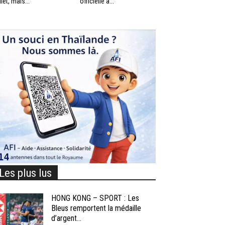
llet, mais...
officielle à...
Les plus lus
HONG KONG – SPORT : Les
Bleus remportent la médaille
d’argent...