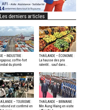
Les derniers articles
IE – INDUSTRIE :
THAÏLANDE – ÉCONOMIE :
ngapour, coffre-fort
La hausse des prix
ndial du plomb
ralentit… sauf dans...
AÏLANDE – TOURISME :
THAÏLANDE – BIRMANIE :
 rebond est confirmé en
Min Aung Hlaing en visite