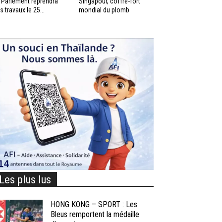
 Parlement reprendra
Singapour, coffre-fort
s travaux le 25...
mondial du plomb
Les plus lus
HONG KONG – SPORT : Les
Bleus remportent la médaille