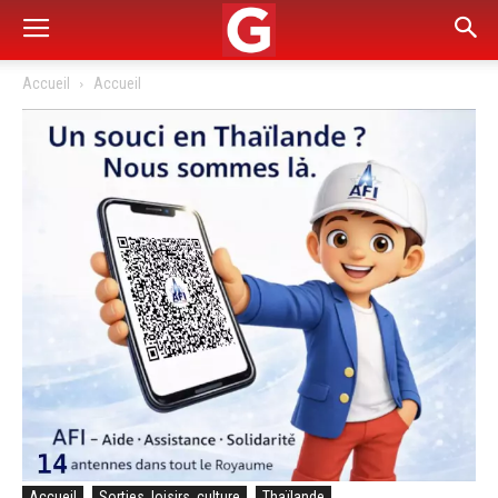
Accueil
Accueil
Accueil
Sorties, loisirs, culture
Thaïlande