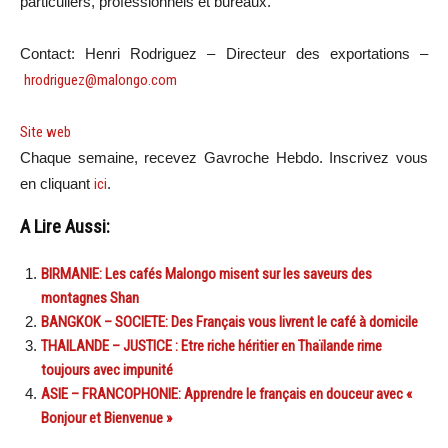
particuliers, professionnels et bureaux.
Contact: Henri Rodriguez – Directeur des exportations –
hrodriguez@malongo.com
Site web
Chaque semaine, recevez Gavroche Hebdo. In
scri
vez vous
en cliquant
ici
.
A Lire Aussi:
BIRMANIE: Les cafés Malongo misent sur les saveurs des
montagnes Shan
BANGKOK – SOCIETE: Des Français vous livrent le café à domicile
THAILANDE – JUSTICE : Etre riche héritier en Thaïlande rime
toujours avec impunité
ASIE – FRANCOPHONIE: Apprendre le français en douceur avec «
Bonjour et Bienvenue »