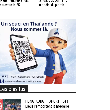
 Parlement reprendra
Singapour, coffre-fort
s travaux le 25...
mondial du plomb
Les plus lus
HONG KONG – SPORT : Les
Bleus remportent la médaille