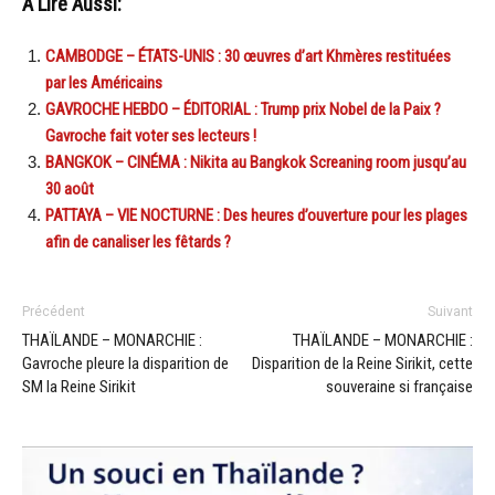
A Lire Aussi:
CAMBODGE – ÉTATS-UNIS : 30 œuvres d’art Khmères restituées
par les Américains
GAVROCHE HEBDO – ÉDITORIAL : Trump prix Nobel de la Paix ?
Gavroche fait voter ses lecteurs !
BANGKOK – CINÉMA : Nikita au Bangkok Screaning room jusqu’au
30 août
PATTAYA – VIE NOCTURNE : Des heures d’ouverture pour les plages
afin de canaliser les fêtards ?
Précédent
Suivant
THAÏLANDE – MONARCHIE :
THAÏLANDE – MONARCHIE :
Gavroche pleure la disparition de
Disparition de la Reine Sirikit, cette
SM la Reine Sirikit
souveraine si française