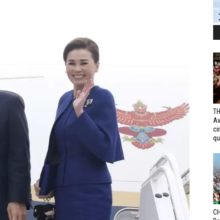
TH
Av
ci
qui
CH