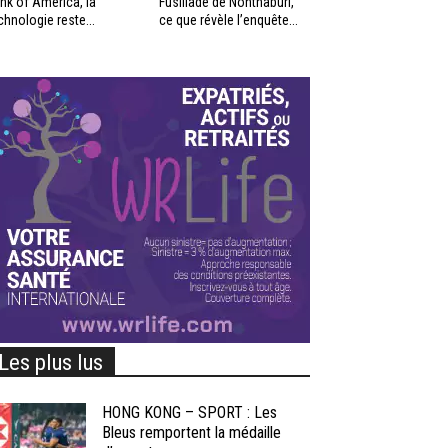
nk of America, la
Fusillade de Nonthaburi,
chnologie reste...
ce que révèle l’enquête...
Les plus lus
HONG KONG – SPORT : Les
Bleus remportent la médaille