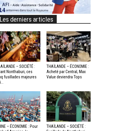
Les derniers articles
AÏLANDE – SOCIÉTÉ :
THAÏLANDE – ÉCONOMIE :
ant Nonthaburi, ces
Acheté par Central, Max
nq fusillades majeures
Value deviendra Tops
...
INE – ÉCONOMIE : Pour
THAÏLANDE – SOCIÉTÉ :