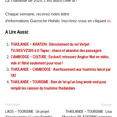
La Thaïlande de 2025, c’est aussi celle là !
Chaque semaine, recevez notre lettre
d’informations
Gavroche Hebdo
. Inscrivez-vous en cliquant
ici
.
A Lire Aussi:
THAÏLANDE – AVIATION : Déroutement du vol Vietjet
TVJ303/VZ303 à U-Tapao : chaos et abandon des passagers
CAMBODGE – CULTURE : Exclusif, retrouvez Angkor Wat en vidéo,
vide et filmé seulement pour vous !
THAÏLANDE – CAMBODGE : Avertissement aux touristes lancé par
TAT
THAÏLANDE – TOURISME : Rien de tel qu’un long week-end pour
remplir les caisses du tourisme thaïlandais
Précédent
Suivant
LAOS – TOURISME : Un projet
THAÏLANDE – TOURISME : Lisa