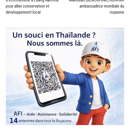
d’écotourisme à Luang Namtha
Manoban (BLACKPINK) nommée
pour allier conservation et
ambassadrice mondiale du
développement local
royaume