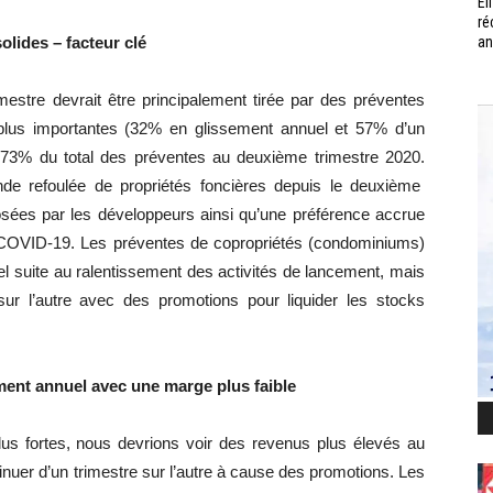
Él
ré
olides – facteur clé
an
estre devrait être principalement tirée par des
préventes
lus
importantes (
32%
en glissement annuel et
57%
d’un
r
73%
du total des
préventes
au deuxième trimestre 2020.
nde refoulée de propriétés foncières depuis le deuxième
ées par les développeurs ainsi qu’une préférence accrue
COVID-19
.
Les
préventes
de copropriétés
(condominiums)
l suite au ralentissement des activités de lancement, mais
sur l’autre avec des promotions pour liquider les stocks
ssement annuel avec une marge plus
faible
lus fortes, nous devrions voir des revenus plus élevés au
nuer d’un trimestre sur l’autre à cause des promotions.
Les