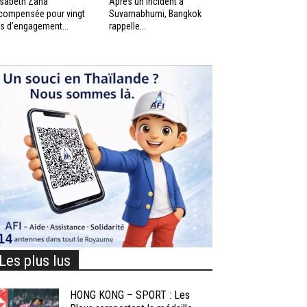
isabeth Zana
Après un incident à
compensée pour vingt
Suvarnabhumi, Bangkok
s d’engagement...
rappelle...
Les plus lus
HONG KONG – SPORT : Les