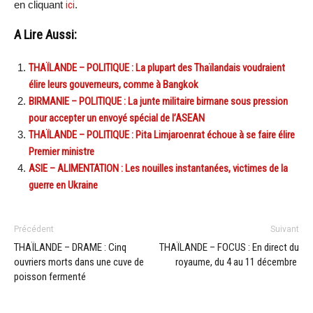
en cliquant
ici
.
A Lire Aussi:
THAÏLANDE – POLITIQUE : La plupart des Thaïlandais voudraient
élire leurs gouverneurs, comme à Bangkok
BIRMANIE – POLITIQUE : La junte militaire birmane sous pression
pour accepter un envoyé spécial de l’ASEAN
THAÏLANDE – POLITIQUE : Pita Limjaroenrat échoue à se faire élire
Premier ministre
ASIE – ALIMENTATION : Les nouilles instantanées, victimes de la
guerre en Ukraine
Précédent
Suivant
THAÏLANDE – DRAME : Cinq
THAÏLANDE – FOCUS : En direct du
ouvriers morts dans une cuve de
royaume, du 4 au 11 décembre
poisson fermenté