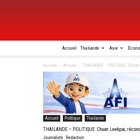
Accueil
Thaïlande
Asie
Écon
Accueil
Accueil
THAÏLANDE – POLITIQUE: Chuan L
Accueil
Politique
Thaïlande
THAÏLANDE – POLITIQUE: Chuan Leekpai, réconcil
Journaliste : Redaction