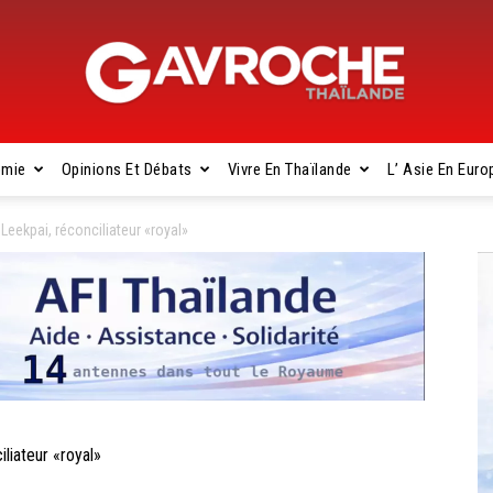
omie
Opinions Et Débats
Vivre En Thaïlande
L’ Asie En Euro
Gavroche
eekpai, réconciliateur «royal»
Thaïlande
iateur «royal»