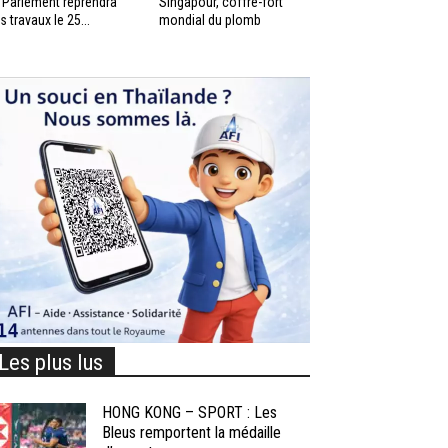
 Parlement reprendra
Singapour, coffre-fort
s travaux le 25...
mondial du plomb
Les plus lus
HONG KONG – SPORT : Les
Bleus remportent la médaille