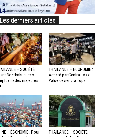
Les derniers articles
AÏLANDE – SOCIÉTÉ :
THAÏLANDE – ÉCONOMIE :
ant Nonthaburi, ces
Acheté par Central, Max
nq fusillades majeures
Value deviendra Tops
...
INE – ÉCONOMIE : Pour
THAÏLANDE – SOCIÉTÉ :