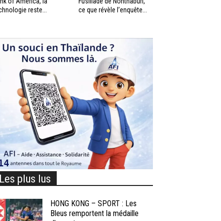
nk of America, la
Fusillade de Nonthaburi,
chnologie reste...
ce que révèle l’enquête...
Les plus lus
HONG KONG – SPORT : Les
Bleus remportent la médaille