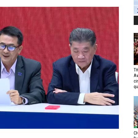
TH
Av
ci
qui
CH