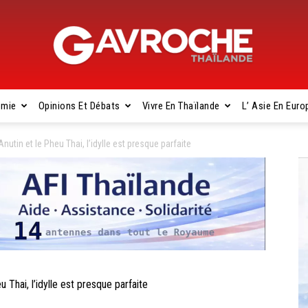
omie
Opinions Et Débats
Vivre En Thaïlande
L’ Asie En Euro
Gavroche
utin et le Pheu Thai, l’idylle est presque parfaite
Thaïlande
hai, l’idylle est presque parfaite