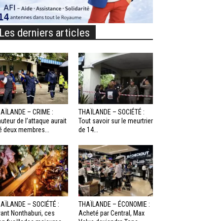
Les derniers articles
AÏLANDE – CRIME :
THAÏLANDE – SOCIÉTÉ :
auteur de l’attaque aurait
Tout savoir sur le meurtrier
é deux membres...
de 14...
AÏLANDE – SOCIÉTÉ :
THAÏLANDE – ÉCONOMIE :
ant Nonthaburi, ces
Acheté par Central, Max