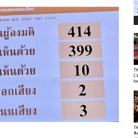
TH
L’
tu
TH
Av