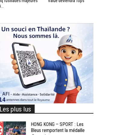
nq fusillades majeures
Value deviendra Tops
...
Les plus lus
HONG KONG – SPORT : Les
Bleus remportent la médaille