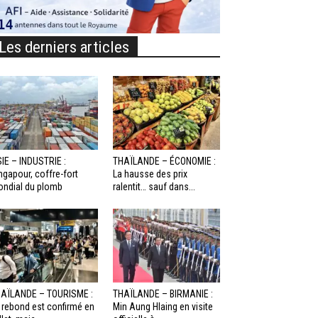
Les derniers articles
IE – INDUSTRIE :
THAÏLANDE – ÉCONOMIE :
ngapour, coffre-fort
La hausse des prix
ndial du plomb
ralentit… sauf dans...
AÏLANDE – TOURISME :
THAÏLANDE – BIRMANIE :
 rebond est confirmé en
Min Aung Hlaing en visite