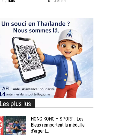
llet, mais...
officielle à...
Les plus lus
HONG KONG – SPORT : Les
Bleus remportent la médaille
d’argent...