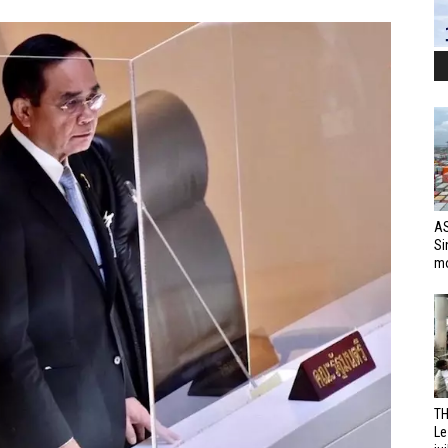
AS
Si
mo
TH
Le