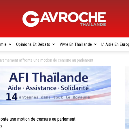
omie
Opinions Et Débats
Vivre En Thaïlande
L’ Asie En Euro
Gavroche
uvernement affronte une motion de censure au parlement
Thaïlande
onte une motion de censure au parlement
22