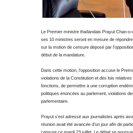
Le Premier ministre thaïlandais Prayut Chan-o-cha
ses 10 ministres seront en mesure de répondre a
sur la motion de censure déposé par l’opposition 
début de la mandature.
Dans cette motion, l’opposition accuse le Premie
violations de la Constitution et des lois relati
fonctions, de permettre à une corruption endém
politiques énoncées au parlement, violations des
parlementaire.
Prayut s’est adressé aux journalistes après av
réunion avait été avancée d’un jour afin de part
censure ce mardi 19 juillet. Le débat se poursuiv