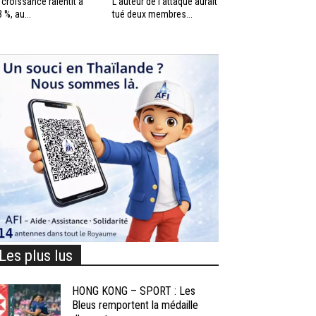
 croissance ralentit à
L’auteur de l’attaque aurait
3 %, au...
tué deux membres...
Les plus lus
HONG KONG – SPORT : Les
Bleus remportent la médaille