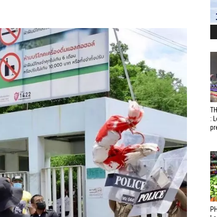
T
: 
pr
PH