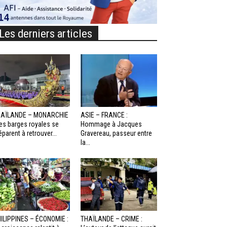
Les derniers articles
HAÏLANDE – MONARCHIE
ASIE – FRANCE :
Les barges royales se
Hommage à Jacques
éparent à retrouver...
Gravereau, passeur entre
la...
ILIPPINES – ÉCONOMIE :
THAÏLANDE – CRIME :