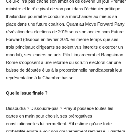
Celui-ci n’a pas caché son ambition de devenir un jour Premier
ministre et le rôle pivot de son parti dans l’échiquier politique
thaïlandais pourrait le conduire à marchander au mieux sa
place dans une future coalition. Quant au Move Forward Party,
révélation des élections de 2019 sous son ancien nom Future
Forward (dissous en février 2020 en même temps que ses
trois principaux dirigeants se soient vus interdits d’exercer un
mandat), ses leaders actuels Pita Limjaroenrat et Rangsiman
Rome s’opposent à une réforme du scrutin électoral car une
baisse de députés élus à la proportionnelle handicaperait leur
représentation à la Chambre basse.
Quelle issue finale ?
Dissoudra ? Dissoudra-pas ? Prayut possède toutes les
cartes en main pour choisir, ses prérogatives
constitutionnelles lui permettent. S’il estime qu’une forte
probabilité existe à voir son gouvernement renversé, il gardera