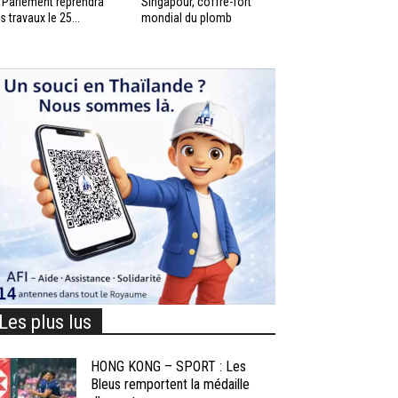
 Parlement reprendra
Singapour, coffre-fort
s travaux le 25...
mondial du plomb
Les plus lus
HONG KONG – SPORT : Les
Bleus remportent la médaille