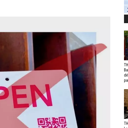
TH
Ba
dé
pa
TH