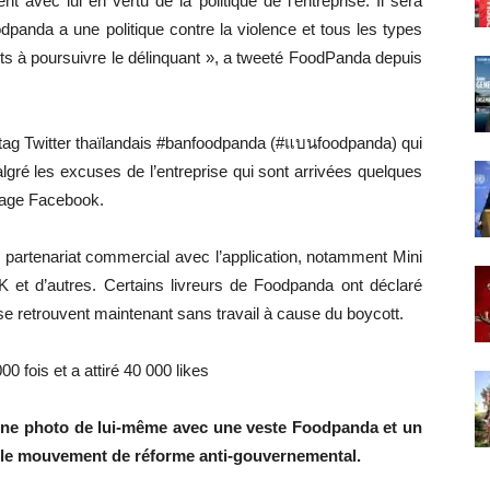
 avec lui en vertu de la politique de l’entreprise. Il sera
dpanda a une politique contre la violence et tous les types
nts à poursuivre le délinquant », a tweeté FoodPanda depuis
tag Twitter thaïlandais #banfoodpanda (#แบนfoodpanda) qui
algré les excuses de l’entreprise qui sont arrivées quelques
a page Facebook.
u partenariat commercial avec l’application, notamment Mini
t d’autres. Certains livreurs de Foodpanda ont déclaré
s se retrouvent maintenant sans travail à cause du boycott.
0 fois et a attiré 40 000 likes
 une photo de lui-même avec une veste Foodpanda et un
de le mouvement de réforme anti-gouvernemental.