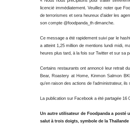
« Nous nous précipitons pour traiter sévèrement
licencié immédiatement. Veuillez noter que Foo
de terrorismes et sera heureux d’aider les age
son compte @foodpanda_th dimanche.
Ce message a été rapidement suivi par le hash
a atteint 1,25 million de mentions lundi midi, m
heures plus tard, à la fois sur Twitter et sur s
Certains restaurants ont annoncé leur retrait d
Bear, Roastery at Home, Kinmon Salmon BKK e
qu’en raison des actions de l’administrateur, il
La publication sur Facebook a été partagée 16 00
Un autre utilisateur de Foodpanda a posté
salut à trois doigts, symbole de la Thaïlan