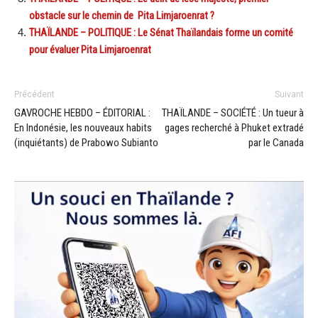
obstacle sur le chemin de Pita Limjaroenrat ?
THAÏLANDE – POLITIQUE : Le Sénat Thaïlandais forme un comité
pour évaluer Pita Limjaroenrat
Précédent
Suivant
GAVROCHE HEBDO – ÉDITORIAL :
THAÏLANDE – SOCIÉTÉ : Un tueur à
En Indonésie, les nouveaux habits
gages recherché à Phuket extradé
(inquiétants) de Prabowo Subianto
par le Canada