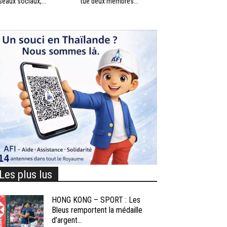
seaux sociaux,...
tué deux membres...
Les plus lus
HONG KONG – SPORT : Les
Bleus remportent la médaille
d’argent...