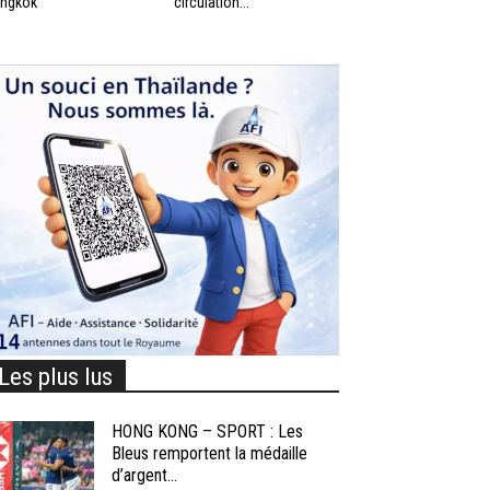
ngkok
circulation...
Les plus lus
HONG KONG – SPORT : Les
Bleus remportent la médaille
d’argent...