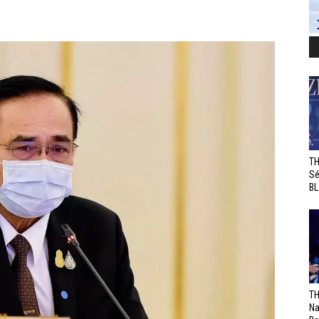
TH
Sé
BL
TH
Na