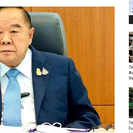
TH
Ac
Va
TH
Fu