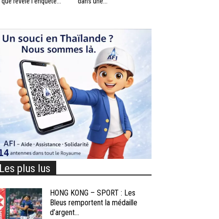
 que révèle l’enquête...
dans une...
Les plus lus
HONG KONG – SPORT : Les
Bleus remportent la médaille
d’argent...