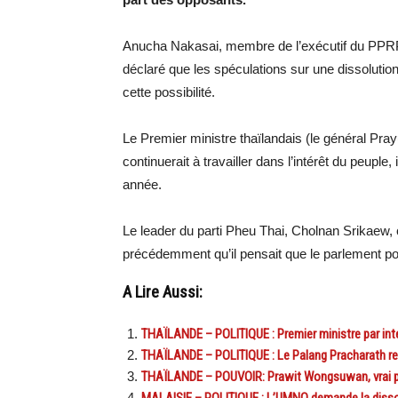
Anucha Nakasai, membre de l’exécutif du PPRP, 
déclaré que les spéculations sur une dissolution
cette possibilité.
Le Premier ministre thaïlandais (le général Pray
continuerait à travailler dans l’intérêt du peuple, 
année.
Le leader du parti Pheu Thai, Cholnan Srikaew, ch
précédemment qu’il pensait que le parlement po
A Lire Aussi:
THAÏLANDE – POLITIQUE : Premier ministre par inter
THAÏLANDE – POLITIQUE : Le Palang Pracharath ren
THAÏLANDE – POUVOIR: Prawit Wongsuwan, vrai pa
MALAISIE – POLITIQUE : L’UMNO demande la dissol