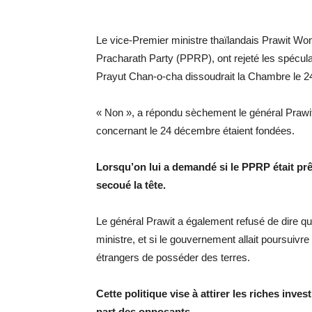
Le vice-Premier ministre thaïlandais Prawit Won
Pracharath Party (PPRP), ont rejeté les spéculat
Prayut Chan-o-cha dissoudrait la Chambre le 
« Non », a répondu sèchement le général Prawit 
concernant le 24 décembre étaient fondées.
Lorsqu’on lui a demandé si le PPRP était prêt
secoué la tête.
Le général Prawit a également refusé de dire qui
ministre, et si le gouvernement allait poursuivre
étrangers de posséder des terres.
Cette politique vise à attirer les riches inve
part des opposants.