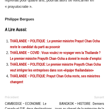
reprenait pour quatre ans, pourrait alors se réincarner en
« prayutocratie ».
Philippe Bergues
A Lire Aussi:
THAÏLANDE – POLITIQUE : Le premier ministre Prayut Chan Ocha
reste le candidat du parti au pouvoir
THAÏLANDE – COVID : Vous voulez re-voyager vers la Thaïlande ?
Le premier ministre Prayuth Chan-Ocha a donné le mode d’emploi
THAÏLANDE – POLITIQUE: Le premier ministre Prayuth Chan Ocha
veut intégrer les entreprises dans son «équipe thaïlandaise»
THAÏLANDE – POLITIQUE: Prayut Chan Ocha reste, ses ministres
changent
Précédent
Suivant
CAMBODGE – ECONOMIE : Le
BANGKOK – HISTOIRE : Derniers
Canada et l’UE, deux destinations
jours au chevet de la mémoire de la