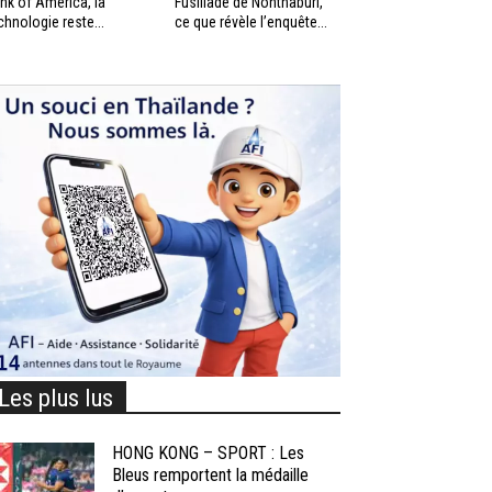
nk of America, la
Fusillade de Nonthaburi,
chnologie reste...
ce que révèle l’enquête...
Les plus lus
HONG KONG – SPORT : Les
Bleus remportent la médaille