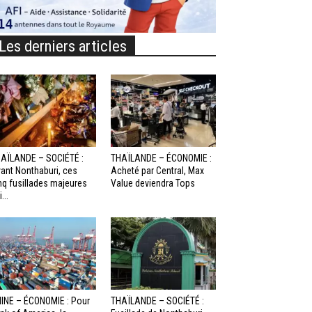
Les derniers articles
AÏLANDE – SOCIÉTÉ :
THAÏLANDE – ÉCONOMIE :
ant Nonthaburi, ces
Acheté par Central, Max
nq fusillades majeures
Value deviendra Tops
...
INE – ÉCONOMIE : Pour
THAÏLANDE – SOCIÉTÉ :