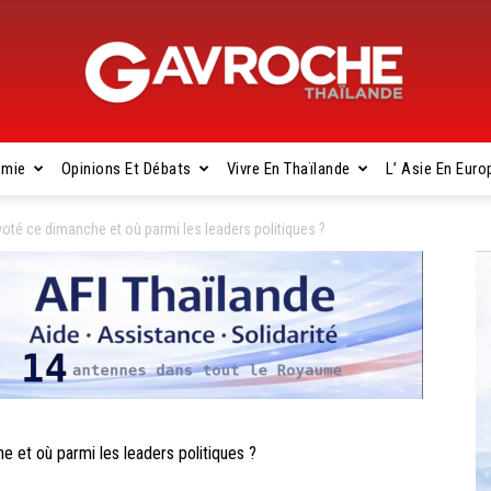
omie
Opinions Et Débats
Vivre En Thaïlande
L’ Asie En Euro
Gavroche
oté ce dimanche et où parmi les leaders politiques ?
Thaïlande
et où parmi les leaders politiques ?