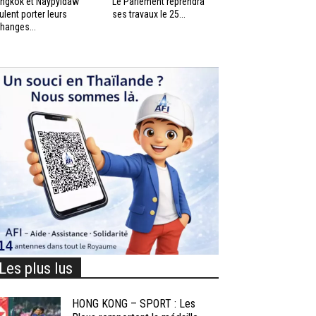
ngkok et Naypyidaw
Le Parlement reprendra
ulent porter leurs
ses travaux le 25...
hanges...
Les plus lus
HONG KONG – SPORT : Les