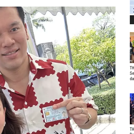
TH
Se
da
TH