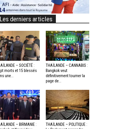
Les derniers articles
AÏLANDE – SOCIÉTÉ :
THAÏLANDE – CANNABIS :
pt morts et 15 blessés
Bangkok veut
ns une...
définitivement tourner la
page de...
AÏLANDE – BIRMANIE :
THAÏLANDE – POLITIQUE :