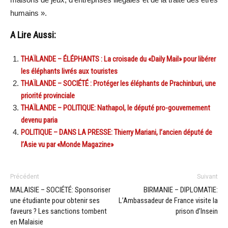
humains ».
A Lire Aussi:
THAÏLANDE – ÉLÉPHANTS : La croisade du «Daily Mail» pour libérer
les éléphants livrés aux touristes
THAÏLANDE – SOCIÉTÉ : Protéger les éléphants de Prachinburi, une
priorité provinciale
THAÏLANDE – POLITIQUE: Nathapol, le député pro-gouvernement
devenu paria
POLITIQUE – DANS LA PRESSE: Thierry Mariani, l’ancien député de
l’Asie vu par «Monde Magazine»
Précédent
Suivant
MALAISIE – SOCIÉTÉ: Sponsoriser
BIRMANIE – DIPLOMATIE:
une étudiante pour obtenir ses
L’Ambassadeur de France visite la
faveurs ? Les sanctions tombent
prison d’Insein
en Malaisie