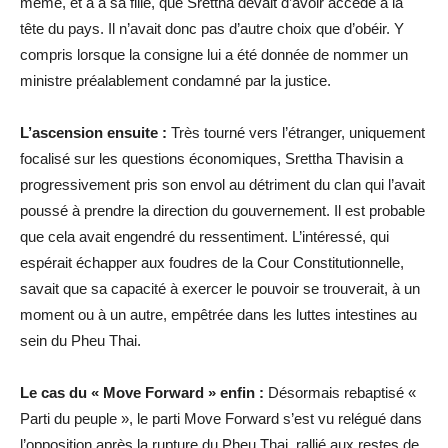
même, et à à sa fille, que Srettha devait d’avoir accédé à la
tête du pays. Il n’avait donc pas d’autre choix que d’obéir. Y
compris lorsque la consigne lui a été donnée de nommer un
ministre préalablement condamné par la justice.
L’ascension ensuite :
Très tourné vers l’étranger, uniquement
focalisé sur les questions économiques, Srettha Thavisin a
progressivement pris son envol au détriment du clan qui l’avait
poussé à prendre la direction du gouvernement. Il est probable
que cela avait engendré du ressentiment. L’intéressé, qui
espérait échapper aux foudres de la Cour Constitutionnelle,
savait que sa capacité à exercer le pouvoir se trouverait, à un
moment ou à un autre, empêtrée dans les luttes intestines au
sein du Pheu Thai.
Le cas du « Move Forward » enfin :
Désormais rebaptisé «
Parti du peuple », le parti Move Forward s’est vu relégué dans
l’opposition après la rupture du Pheu Thai, rallié aux restes de