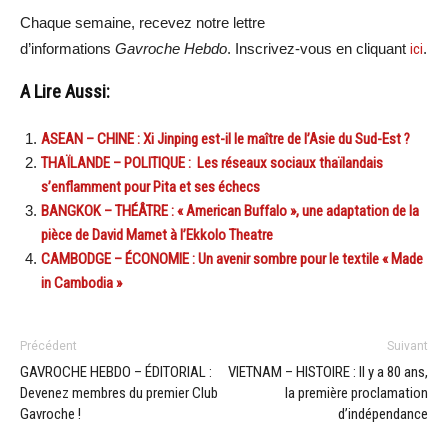
Chaque semaine, recevez notre lettre
d’informations
Gavroche Hebdo
. Inscrivez-vous en cliquant
ici
.
A Lire Aussi:
ASEAN – CHINE : Xi Jinping est-il le maître de l’Asie du Sud-Est ?
THAÏLANDE – POLITIQUE : Les réseaux sociaux thaïlandais
s’enflamment pour Pita et ses échecs
BANGKOK – THÉÂTRE : « American Buffalo », une adaptation de la
pièce de David Mamet à l’Ekkolo Theatre
CAMBODGE – ÉCONOMIE : Un avenir sombre pour le textile « Made
in Cambodia »
Précédent
Suivant
GAVROCHE HEBDO – ÉDITORIAL :
VIETNAM – HISTOIRE : Il y a 80 ans,
Devenez membres du premier Club
la première proclamation
Gavroche !
d’indépendance