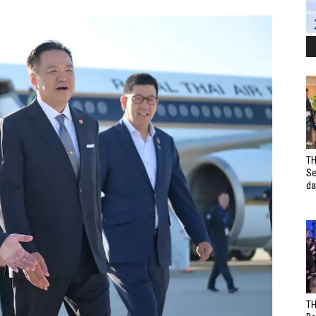
TH
Se
da
TH