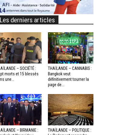
Les derniers articles
AÏLANDE – SOCIÉTÉ :
THAÏLANDE – CANNABIS :
pt morts et 15 blessés
Bangkok veut
ns une...
définitivement tourner la
page de...
AÏLANDE – BIRMANIE :
THAÏLANDE – POLITIQUE :