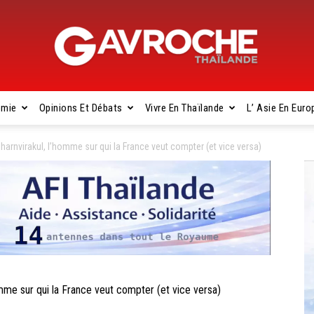
omie
Opinions Et Débats
Vivre En Thaïlande
L’ Asie En Euro
Gavroche
rnvirakul, l’homme sur qui la France veut compter (et vice versa)
Thaïlande
me sur qui la France veut compter (et vice versa)