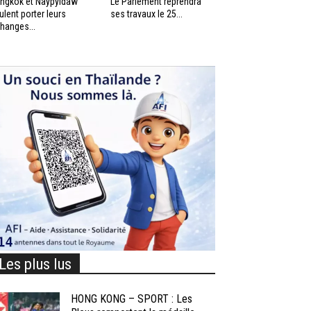
ngkok et Naypyidaw
Le Parlement reprendra
ulent porter leurs
ses travaux le 25...
hanges...
Les plus lus
HONG KONG – SPORT : Les