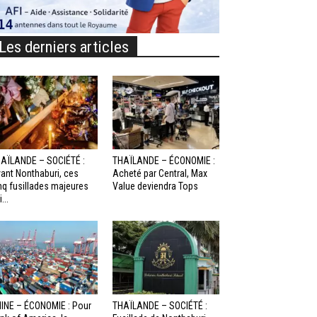
Les derniers articles
AÏLANDE – SOCIÉTÉ :
THAÏLANDE – ÉCONOMIE :
ant Nonthaburi, ces
Acheté par Central, Max
nq fusillades majeures
Value deviendra Tops
...
INE – ÉCONOMIE : Pour
THAÏLANDE – SOCIÉTÉ :