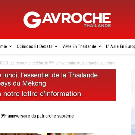
omie
Opinions Et Débats
Vivre En Thaïlande
L’ Asie En Euro
Gavroche
ION : Le royaume célèbre le 99ᵉ anniversaire du patriarche suprême
Thaïlande
9ᵉ anniversaire du patriarche suprême