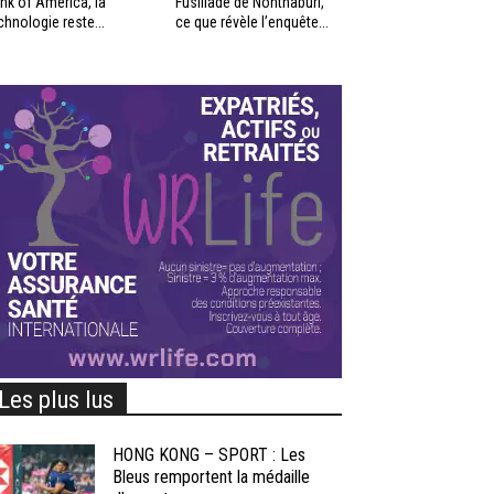
nk of America, la
Fusillade de Nonthaburi,
chnologie reste...
ce que révèle l’enquête...
Les plus lus
HONG KONG – SPORT : Les
Bleus remportent la médaille