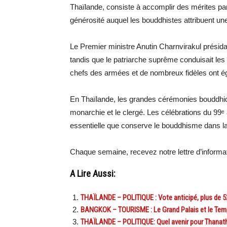
Thaïlande, consiste à accomplir des mérites p
générosité auquel les bouddhistes attribuent une 
Le Premier ministre Anutin Charnvirakul présida
tandis que le patriarche suprême conduisait les
chefs des armées et de nombreux fidèles ont ég
En Thaïlande, les grandes cérémonies bouddhique
monarchie et le clergé. Les célébrations du 99ᵉ 
essentielle que conserve le bouddhisme dans la 
Chaque semaine, recevez notre lettre d’inform
A Lire Aussi:
THAÏLANDE – POLITIQUE : Vote anticipé, plus de 526
BANGKOK – TOURISME : Le Grand Palais et le Temp
THAÏLANDE – POLITIQUE: Quel avenir pour Thanath