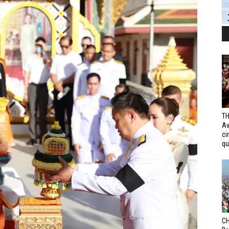
TH
Av
ci
qui
CH