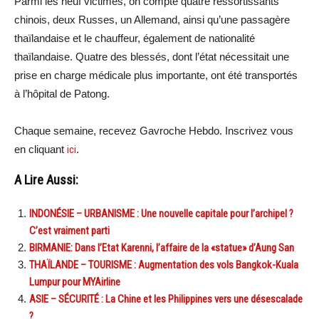
Parmi les neuf victimes, on compte quatre ressortissants
chinois, deux Russes, un Allemand, ainsi qu’une passagère
thaïlandaise et le chauffeur, également de nationalité
thaïlandaise. Quatre des blessés, dont l’état nécessitait une
prise en charge médicale plus importante, ont été transportés
à l’hôpital de Patong.
Chaque semaine, recevez Gavroche Hebdo. Inscrivez vous
en cliquant
ici
.
A Lire Aussi:
INDONÉSIE – URBANISME : Une nouvelle capitale pour l’archipel ?
C’est vraiment parti
BIRMANIE: Dans l’Etat Karenni, l’affaire de la «statue» d’Aung San
THAÏLANDE – TOURISME : Augmentation des vols Bangkok-Kuala
Lumpur pour MYAirline
ASIE – SÉCURITÉ : La Chine et les Philippines vers une désescalade
?