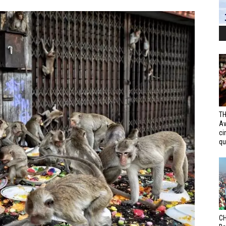
TH
Av
ci
qui
CH