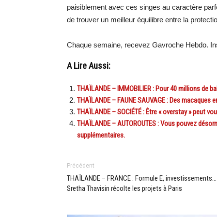
paisiblement avec ces singes au caractère parfoi
de trouver un meilleur équilibre entre la protect
Chaque semaine, recevez Gavroche Hebdo. Ins
A Lire Aussi:
THAÏLANDE – IMMOBILIER : Pour 40 millions de bah
THAÏLANDE – FAUNE SAUVAGE : Des macaques en lab
THAÏLANDE – SOCIÉTÉ : Être « overstay » peut vou
THAÏLANDE – AUTOROUTES : Vous pouvez désormai
supplémentaires.
Précédent
THAÏLANDE – FRANCE : Formule E, investissements…
Sretha Thavisin récolte les projets à Paris