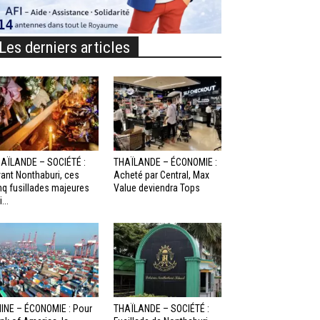
Les derniers articles
AÏLANDE – SOCIÉTÉ :
THAÏLANDE – ÉCONOMIE :
ant Nonthaburi, ces
Acheté par Central, Max
nq fusillades majeures
Value deviendra Tops
...
INE – ÉCONOMIE : Pour
THAÏLANDE – SOCIÉTÉ :