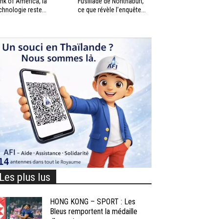
nk of America, la
Fusillade de Nonthaburi,
chnologie reste...
ce que révèle l’enquête...
Les plus lus
HONG KONG – SPORT : Les
Bleus remportent la médaille