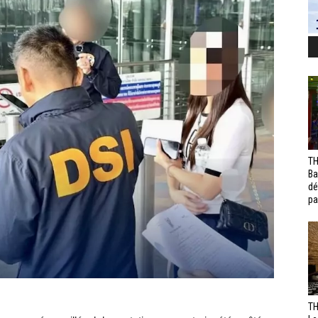
TH
Ba
dé
pa
TH