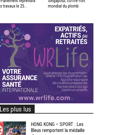
 Parlement reprendra
Singapour, coffre-fort
s travaux le 25...
mondial du plomb
Les plus lus
HONG KONG – SPORT : Les
Bleus remportent la médaille