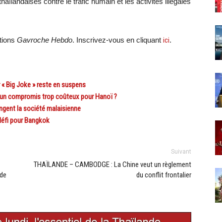
thaïlandaises contre le trafic humain et les activités illégales
ations
Gavroche Hebdo
. Inscrivez-vous en cliquant
ici
.
« Big Joke » reste en suspens
un compromis trop coûteux pour Hanoï ?
ongent la société malaisienne
défi pour Bangkok
Suivant
THAÏLANDE – CAMBODGE : La Chine veut un règlement
 de
du conflit frontalier