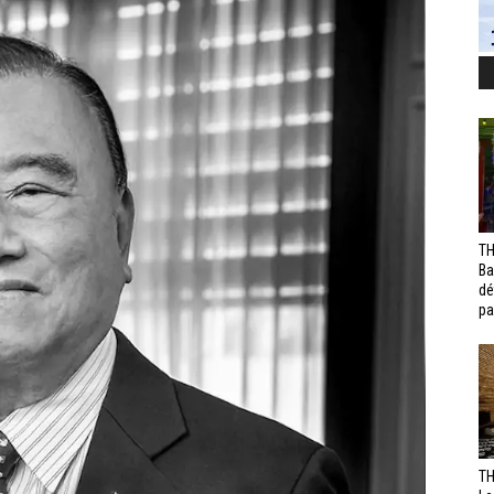
TH
Ba
dé
pa
TH