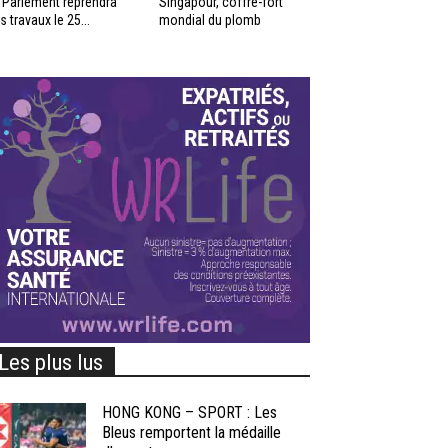
 Parlement reprendra
Singapour, coffre-fort
s travaux le 25...
mondial du plomb
Les plus lus
HONG KONG – SPORT : Les
Bleus remportent la médaille