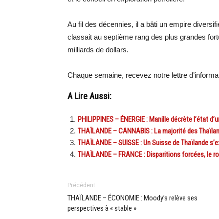
Au fil des décennies, il a bâti un empire diversi
classait au septième rang des plus grandes for
milliards de dollars.
Chaque semaine, recevez notre lettre d’inform
A Lire Aussi:
PHILIPPINES – ÉNERGIE : Manille décrète l’état d’
THAÏLANDE – CANNABIS : La majorité des Thaïland
THAÏLANDE – SUISSE : Un Suisse de Thaïlande s’expr
THAÏLANDE – FRANCE : Disparitions forcées, le 
Précédent
THAÏLANDE – ÉCONOMIE : Moody’s relève ses
perspectives à « stable »