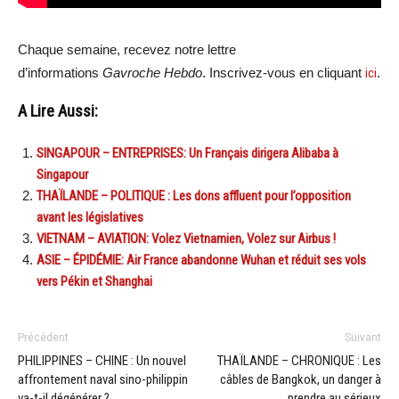
Chaque semaine, recevez notre lettre
d’informations
Gavroche Hebdo
. Inscrivez-vous en cliquant
ici
.
A Lire Aussi:
SINGAPOUR – ENTREPRISES: Un Français dirigera Alibaba à
Singapour
THAÏLANDE – POLITIQUE : Les dons affluent pour l’opposition
avant les législatives
VIETNAM – AVIATION: Volez Vietnamien, Volez sur Airbus !
ASIE – ÉPIDÉMIE: Air France abandonne Wuhan et réduit ses vols
vers Pékin et Shanghai
Précédent
Suivant
PHILIPPINES – CHINE : Un nouvel
THAÏLANDE – CHRONIQUE : Les
affrontement naval sino-philippin
câbles de Bangkok, un danger à
va-t-il dégénérer ?
prendre au sérieux