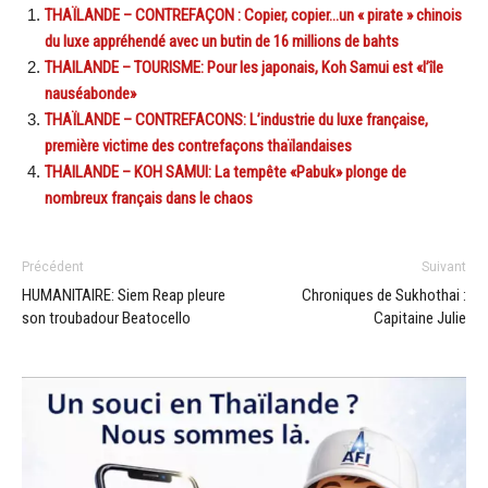
THAÏLANDE – CONTREFAÇON : Copier, copier…un « pirate » chinois
du luxe appréhendé avec un butin de 16 millions de bahts
THAILANDE – TOURISME: Pour les japonais, Koh Samui est «l’île
nauséabonde»
THAÏLANDE – CONTREFACONS: L’industrie du luxe française,
première victime des contrefaçons thaïlandaises
THAILANDE – KOH SAMUI: La tempête «Pabuk» plonge de
nombreux français dans le chaos
Précédent
Suivant
HUMANITAIRE: Siem Reap pleure
Chroniques de Sukhothai :
son troubadour Beatocello
Capitaine Julie