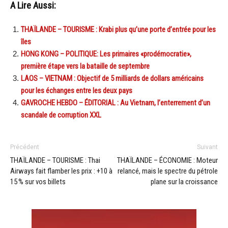
A Lire Aussi:
THAÏLANDE – TOURISME : Krabi plus qu’une porte d’entrée pour les
îles
HONG KONG – POLITIQUE: Les primaires «prodémocratie»,
première étape vers la bataille de septembre
LAOS – VIETNAM : Objectif de 5 milliards de dollars américains
pour les échanges entre les deux pays
GAVROCHE HEBDO – ÉDITORIAL : Au Vietnam, l’enterrement d’un
scandale de corruption XXL
Précédent
Suivant
THAÏLANDE – TOURISME : Thai
THAÏLANDE – ÉCONOMIE : Moteur
Airways fait flamber les prix : +10 à
relancé, mais le spectre du pétrole
15 % sur vos billets
plane sur la croissance