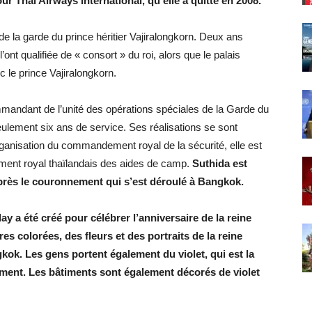
our Thai Airways International, qu’elle a quitté en 2008.
la garde du prince héritier Vajiralongkorn. Deux ans
ont qualifiée de « consort » du roi, alors que le palais
c le prince Vajiralongkorn.
ndant de l’unité des opérations spéciales de la Garde du
eulement six ans de service. Ses réalisations se sont
éorganisation du commandement royal de la sécurité, elle est
ment royal thaïlandais des aides de camp.
Suthida est
près le couronnement qui s’est déroulé à Bangkok.
 a été créé pour célébrer l’anniversaire de la reine
es colorées, des fleurs et des portraits de la reine
ok. Les gens portent également du violet, qui est la
nement. Les bâtiments sont également décorés de violet