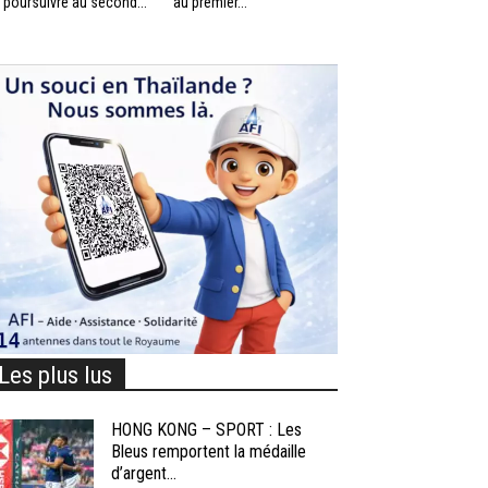
 poursuivre au second...
au premier...
Les plus lus
HONG KONG – SPORT : Les
Bleus remportent la médaille
d’argent...