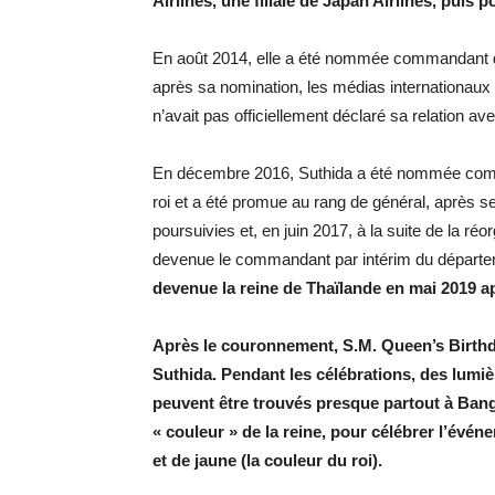
Airlines, une filiale de Japan Airlines, puis p
En août 2014, elle a été nommée commandant de 
après sa nomination, les médias internationaux l’
n’avait pas officiellement déclaré sa relation ave
En décembre 2016, Suthida a été nommée comma
roi et a été promue au rang de général, après s
poursuivies et, en juin 2017, à la suite de la r
devenue le commandant par intérim du départe
devenue la reine de Thaïlande en mai 2019 a
Après le couronnement, S.M. Queen’s Birthday
Suthida. Pendant les célébrations, des lumièr
peuvent être trouvés presque partout à Bangk
« couleur » de la reine, pour célébrer l’évé
et de jaune (la couleur du roi).